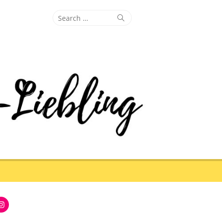
Search
Search
for:
Instagram