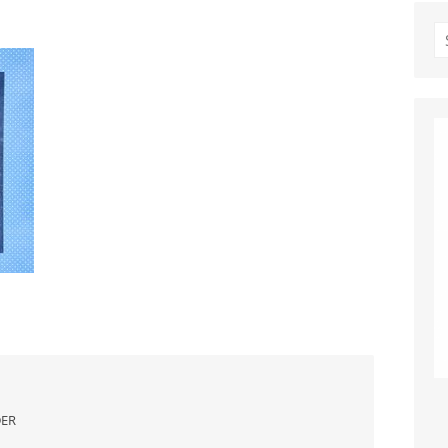
S
fo
DER