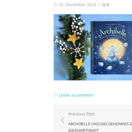
Posted
10. Dezember 2024
0
on
Leave a comment
Beitragsnavigation
Previous Post
ARCHIBELLE UND DAS GEHEIMNIS 
EINZIGARTIGKEIT