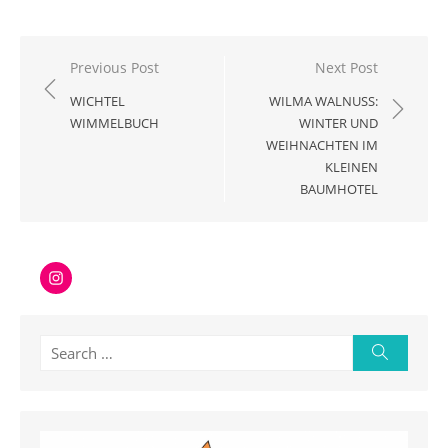
Beitragsnavigation
Previous Post
Next Post
WICHTEL
WILMA WALNUSS:
WIMMELBUCH
WINTER UND
WEIHNACHTEN IM
KLEINEN
BAUMHOTEL
Instagram
Search
Search
for: