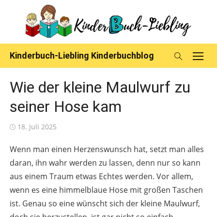
Skip
to
content
Kinderbuch-Liebling Kinderbuchblog
Wie der kleine Maulwurf zu
seiner Hose kam
Posted
18. Juli 2025
on
Wenn man einen Herzenswunsch hat, setzt man alles
daran, ihn wahr werden zu lassen, denn nur so kann
aus einem Traum etwas Echtes werden. Vor allem,
wenn es eine himmelblaue Hose mit großen Taschen
ist. Genau so eine wünscht sich der kleine Maulwurf,
doch sie herzustellen, ist gar nicht so einfach.