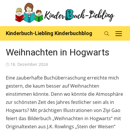
Skip
to
content
Kinderbuch-Liebling Kinderbuchblog
Weihnachten in Hogwarts
Posted
18. Dezember 2024
on
Eine zauberhafte Buchüberraschung erreichte mich
gestern, die kaum besser auf Weihnachten
einstimmen könnte. Denn wo könnte die Atmosphäre
zur schönsten Zeit des Jahres festlicher sein als in
Hogwarts? Mit prächtigen Illustrationen von Ziyi Gao
feiert das Bilderbuch „Weihnachten in Hogwarts“ mit
Originaltexten aus J.K. Rowlings „Stein der Weisen“