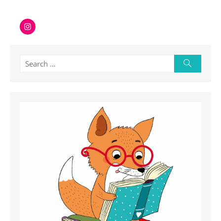
Instagram
Search
Search
for: