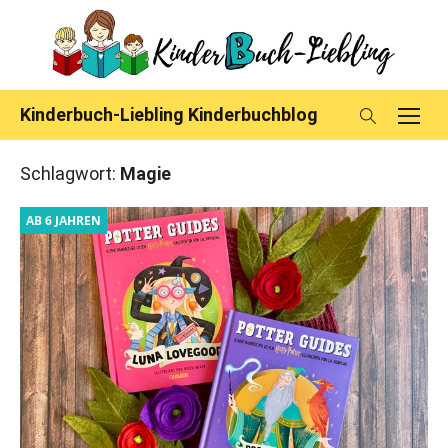
Skip
to
content
Kinderbuch-Liebling Kinderbuchblog
Schlagwort:
Magie
AB 6 JAHREN