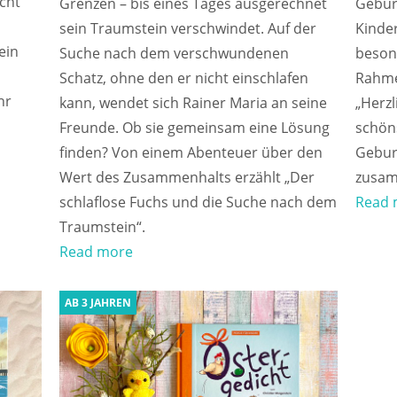
icht
Grenzen – bis eines Tages ausgerechnet
Gebur
sein Traumstein verschwindet. Auf der
Kinde
ein
Suche nach dem verschwundenen
beson
Schatz, ohne den er nicht einschlafen
Rahme
hr
kann, wendet sich Rainer Maria an seine
„Herzl
Freunde. Ob sie gemeinsam eine Lösung
schön
finden? Von einem Abenteuer über den
Geburt
Wert des Zusammenhalts erzählt „Der
zusamm
schlaflose Fuchs und die Suche nach dem
Read 
Traumstein“.
Read more
AB 3 JAHREN