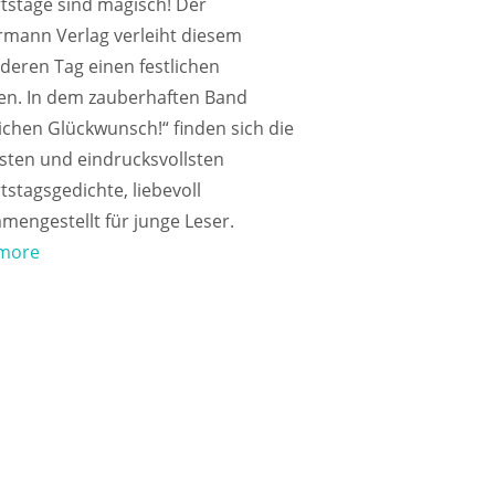
tstage sind magisch! Der
rmann Verlag verleiht diesem
deren Tag einen festlichen
n. In dem zauberhaften Band
ichen Glückwunsch!“ finden sich die
sten und eindrucksvollsten
stagsgedichte, liebevoll
engestellt für junge Leser.
more