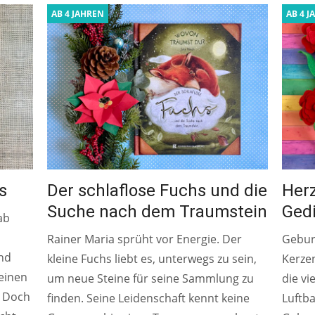
AB 4 JAHREN
AB 4 J
s
Der schlaflose Fuchs und die
Her
Suche nach dem Traumstein
Gedi
ab
Rainer Maria sprüht vor Energie. Der
Gebur
and
kleine Fuchs liebt es, unterwegs zu sein,
Kerzen
einen
um neue Steine für seine Sammlung zu
die vi
. Doch
finden. Seine Leidenschaft kennt keine
Luftba