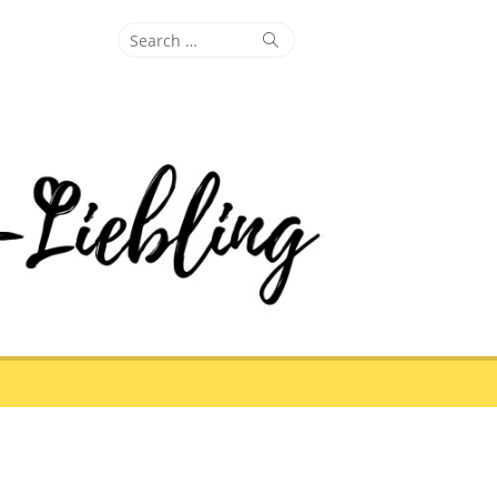
Search
Search
for: