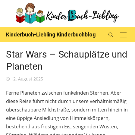
Skip
to
content
Kinderbuch-Liebling Kinderbuchblog
Star Wars – Schauplätze und
Planeten
Posted
12. August 2025
on
Ferne Planeten zwischen funkelnden Sternen. Aber
diese Reise führt nicht durch unsere verhältnismäßig
überschaubare Milchstraße, sondern mitten hinein in
eine üppige Ansiedlung von Himmelskörpern,
bestehend aus frostigem Eis, sengenden Wüsten,
Sümpfen, Wäldern oder tosenden Vulkanen,