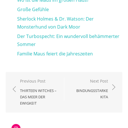
Große Gefühle
Sherlock Holmes & Dr. Watson: Der
Monsterhund von Dark Moor
Der Turbospecht: Ein wundervoll behämmerter
Sommer
Familie Maus feiert die Jahreszeiten
Beitragsnavigation
Previous Post
Next Post
THIRTEEN WITCHES –
BINDUNGSSTARKE
DAS MEER DER
KITA
EWIGKEIT
Instagram