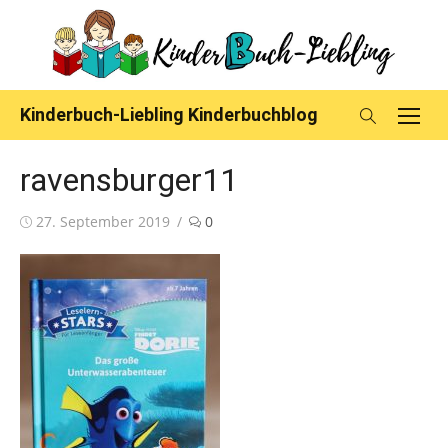
Skip
to
content
Kinderbuch-Liebling Kinderbuchblog
ravensburger11
Posted
27. September 2019
0
on