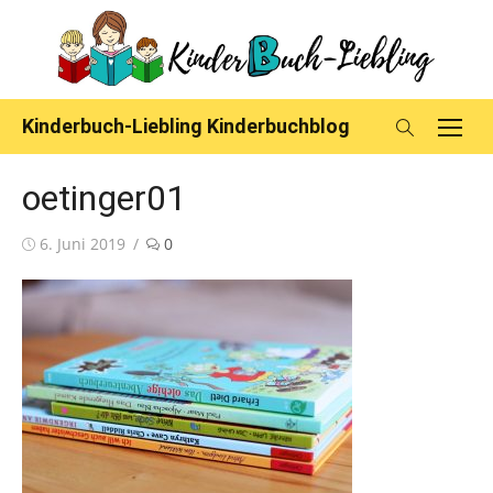
Skip
to
content
Kinderbuch-Liebling Kinderbuchblog
oetinger01
Posted
6. Juni 2019
0
on