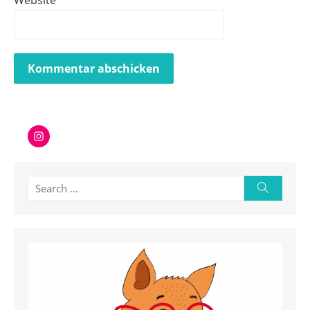
Instagram
Search
Search
for: