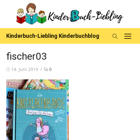
Skip
to
content
Kinderbuch-Liebling Kinderbuchblog
fischer03
Posted
14. Juni 2019
0
on