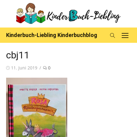
Skip
to
content
Kinderbuch-Liebling Kinderbuchblog
cbj11
Posted
11. Juni 2019
0
on