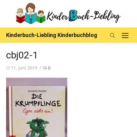
Skip
to
content
Kinderbuch-Liebling Kinderbuchblog
cbj02-1
Posted
11. Juni 2019
0
on