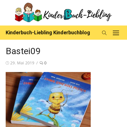
Skip
to
content
Kinderbuch-Liebling Kinderbuchblog
Bastei09
Posted
29. Mai 2019
0
on