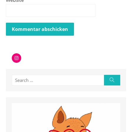
Instagram
Search
Search
for: