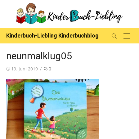
Skip
to
content
Kinderbuch-Liebling Kinderbuchblog
neunmalklug05
Posted
19. Juni 2019
0
on