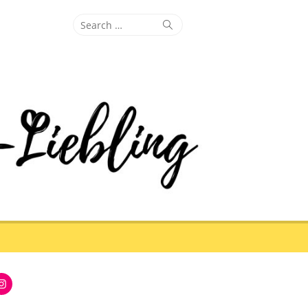
Search
Search
for:
Instagram