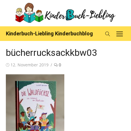
Skip
to
content
Kinderbuch-Liebling Kinderbuchblog
bücherrucksackkbw03
Posted
12. November 2019
0
on