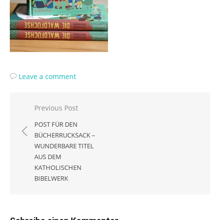
Leave a comment
Beitragsnavigation
Previous Post
POST FÜR DEN
BÜCHERRUCKSACK –
WUNDERBARE TITEL
AUS DEM
KATHOLISCHEN
BIBELWERK