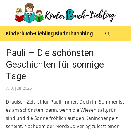
Skip
to
content
Kinderbuch-Liebling Kinderbuchblog
Pauli – Die schönsten
Geschichten für sonnige
Tage
Posted
3. Juli 2025
on
Draußen-Zeit ist für Pauli immer. Doch im Sommer ist
es am schönsten, dann, wenn die Wiesen sattgrün
sind und die Sonne fröhlich auf den Kaninchenpelz
scheint. Nachdem der NordSüd Verlag zuletzt einen