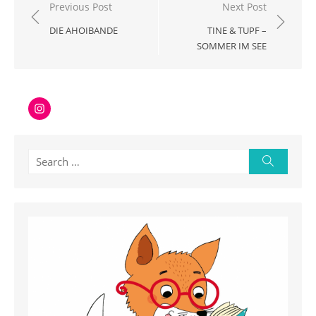
Beitragsnavigation
Previous Post
Next Post
DIE AHOIBANDE
TINE & TUPF –
SOMMER IM SEE
Instagram
Search
Search
for: