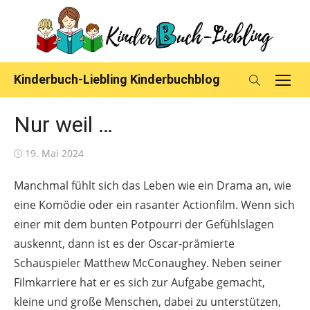
Skip
to
content
Kinderbuch-Liebling Kinderbuchblog
Nur weil …
Posted
19. Mai 2024
on
Manchmal fühlt sich das Leben wie ein Drama an, wie
eine Komödie oder ein rasanter Actionfilm. Wenn sich
einer mit dem bunten Potpourri der Gefühlslagen
auskennt, dann ist es der Oscar-prämierte
Schauspieler Matthew McConaughey. Neben seiner
Filmkarriere hat er es sich zur Aufgabe gemacht,
kleine und große Menschen, dabei zu unterstützen,