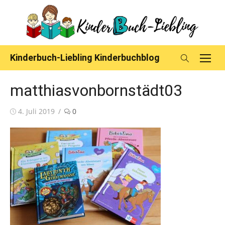
Skip
to
content
Kinderbuch-Liebling Kinderbuchblog
matthiasvonbornstädt03
Posted
4. Juli 2019
0
on