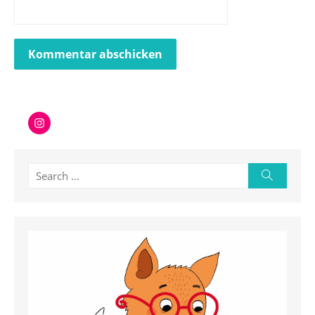
Instagram
Search
Search
for: