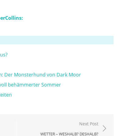
erCollins
:
aus?
n: Der Monsterhund von Dark Moor
rvoll behämmerter Sommer
zeiten
Next Post
WETTER – WESHALB? DESHALB?