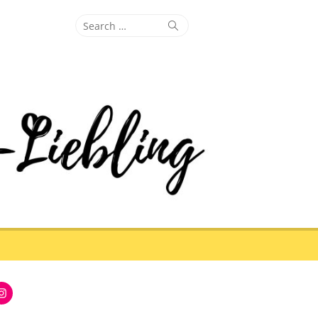
Search
Search
for:
Instagram