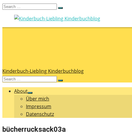
Skip
Search
Kinderbuch-Liebling Kinderbuchblog
Lieblings-Kinderbücher für alle! Kinderbücher zum Vorle
Search
to
for:
content
Kinderbuch-Liebling Kinderbuchblog
Search
Search
for:
About
Show
Über mich
sub
menu
Impressum
Datenschutz
bücherrucksack03a