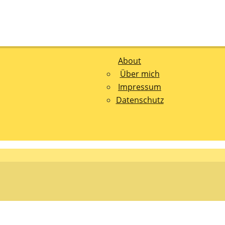
sen und Lesen, alles rund ums Kinderbuch und aktuelle Kin
About
Über mich
Impressum
Datenschutz