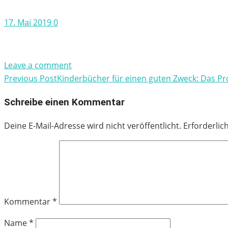
Posted
17. Mai 2019
0
on
Leave a comment
Previous Post
Kinderbücher für einen guten Zweck: Das Pr
Beitragsnavigation
Schreibe einen Kommentar
Deine E-Mail-Adresse wird nicht veröffentlicht.
Erforderlic
Kommentar
*
Name
*