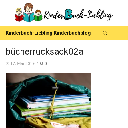
Skip
to
content
Kinderbuch-Liebling Kinderbuchblog
bücherrucksack02a
Posted
17. Mai 2019
0
on