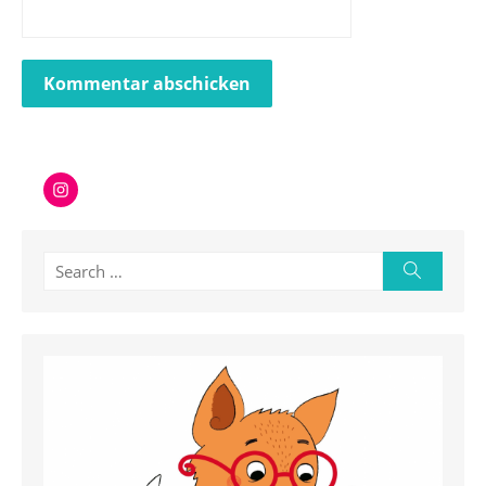
Instagram
Search
Search
for: