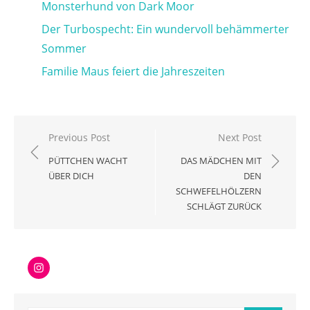
Monsterhund von Dark Moor
Der Turbospecht: Ein wundervoll behämmerter
Sommer
Familie Maus feiert die Jahreszeiten
Beitragsnavigation
Previous Post
Next Post
PÜTTCHEN WACHT
DAS MÄDCHEN MIT
ÜBER DICH
DEN
SCHWEFELHÖLZERN
SCHLÄGT ZURÜCK
Instagram