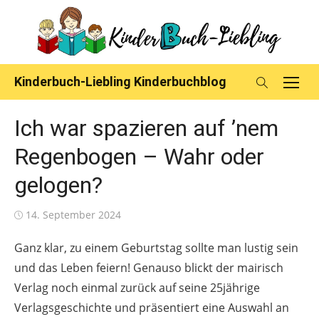
Skip
to
content
Kinderbuch-Liebling Kinderbuchblog
Ich war spazieren auf ’nem
Regenbogen – Wahr oder
gelogen?
Posted
14. September 2024
on
Ganz klar, zu einem Geburtstag sollte man lustig sein
und das Leben feiern! Genauso blickt der mairisch
Verlag noch einmal zurück auf seine 25jährige
Verlagsgeschichte und präsentiert eine Auswahl an