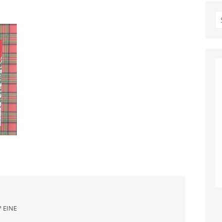
S
fo
 EINE