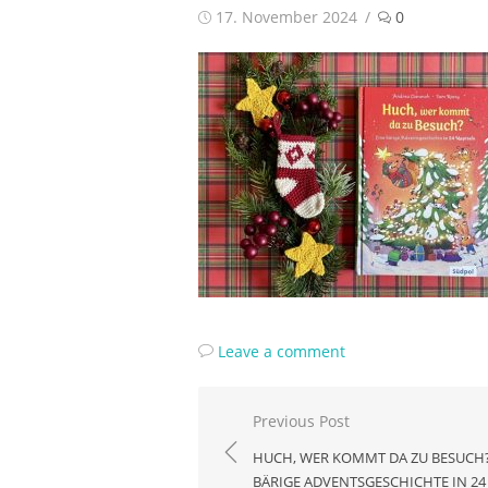
Posted
17. November 2024
0
on
Leave a comment
Beitragsnavigation
Previous Post
HUCH, WER KOMMT DA ZU BESUCH?
BÄRIGE ADVENTSGESCHICHTE IN 24