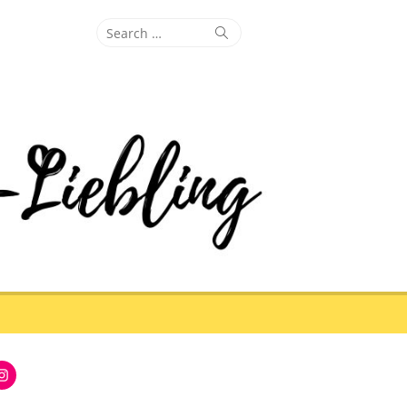
Search
Search
for:
Instagram