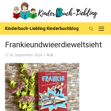
Skip
to
content
Kinderbuch-Liebling Kinderbuchblog
Frankieundwieerdieweltsieht
Posted
18. September 2024
0
on