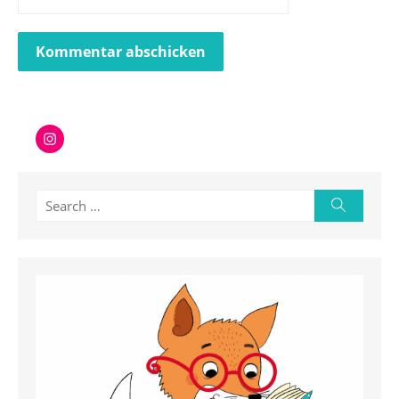
Instagram
Search
Search
for: