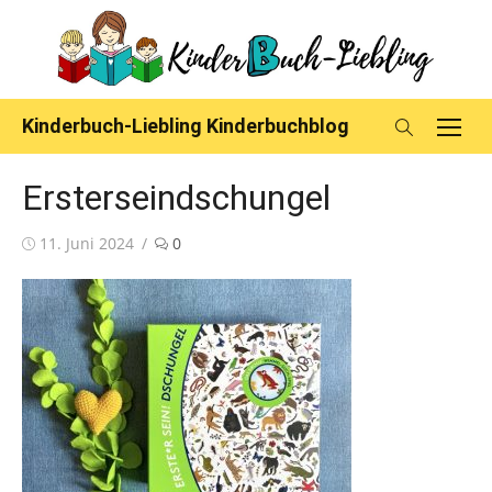
Skip
to
content
Kinderbuch-Liebling Kinderbuchblog
Ersterseindschungel
Posted
11. Juni 2024
0
on