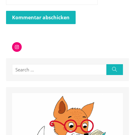
Instagram
Search
Search
for: