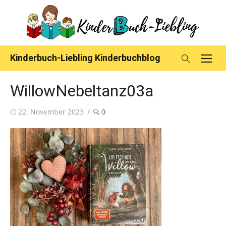
Skip
to
content
Kinderbuch-Liebling Kinderbuchblog
WillowNebeltanz03a
Posted
22. November 2023
0
on