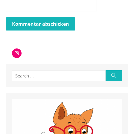
Instagram
Search
Search
for: