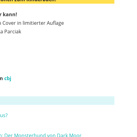
er kann!
 Cover in limitierter Auflage
ka Parciak
on
cbj
aus?
n: Der Monsterhund von Dark Moor