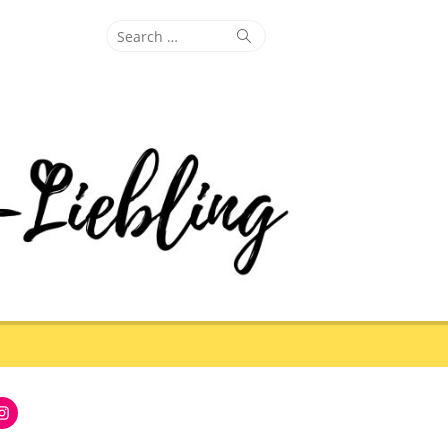
Search
Search
for:
Instagram