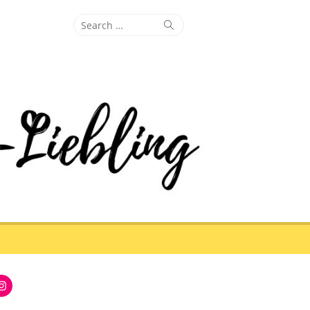
Search
Search
for:
Instagram