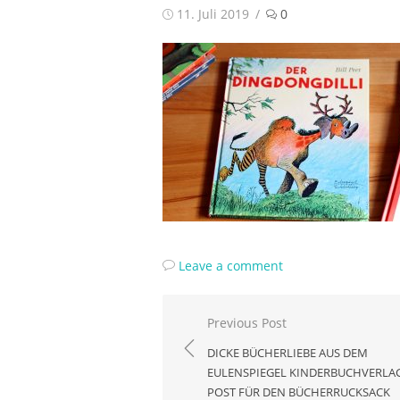
Posted
11. Juli 2019
0
on
Leave a comment
Beitragsnavigation
Previous Post
DICKE BÜCHERLIEBE AUS DEM
EULENSPIEGEL KINDERBUCHVERLAG
POST FÜR DEN BÜCHERRUCKSACK