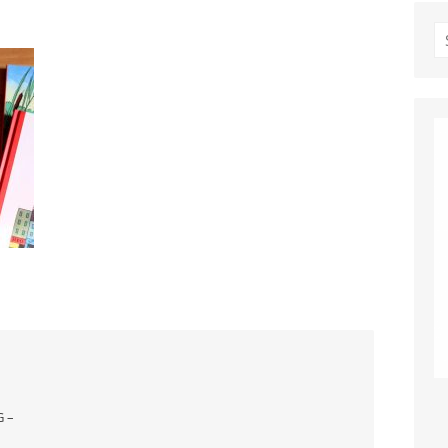
S
fo
 –