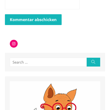
Instagram
Search
Search
for: