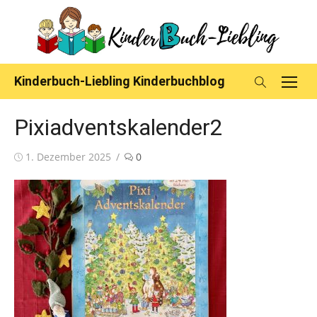
Skip
to
content
Kinderbuch-Liebling Kinderbuchblog
Pixiadventskalender2
Posted
1. Dezember 2025
0
on