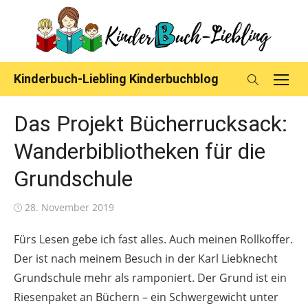
Skip
to
content
Kinderbuch-Liebling Kinderbuchblog
Das Projekt Bücherrucksack:
Wanderbibliotheken für die
Grundschule
Posted
28. November 2019
on
Fürs Lesen gebe ich fast alles. Auch meinen Rollkoffer.
Der ist nach meinem Besuch in der Karl Liebknecht
Grundschule mehr als ramponiert. Der Grund ist ein
Riesenpaket an Büchern – ein Schwergewicht unter