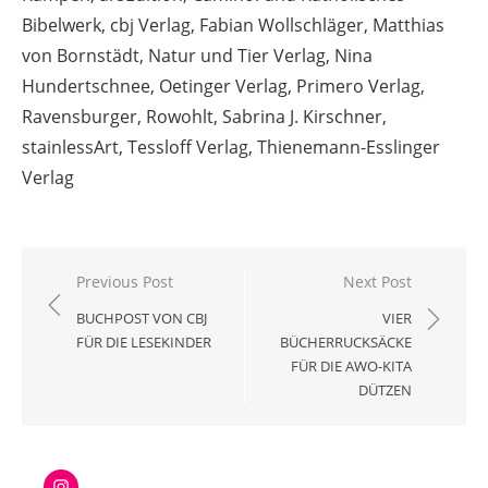
Bibelwerk, cbj Verlag, Fabian Wollschläger, Matthias
von Bornstädt, Natur und Tier Verlag, Nina
Hundertschnee, Oetinger Verlag, Primero Verlag,
Ravensburger, Rowohlt, Sabrina J. Kirschner,
stainlessArt, Tessloff Verlag, Thienemann-Esslinger
Verlag
Beitragsnavigation
Previous Post
Next Post
BUCHPOST VON CBJ
VIER
FÜR DIE LESEKINDER
BÜCHERRUCKSÄCKE
FÜR DIE AWO-KITA
DÜTZEN
Instagram