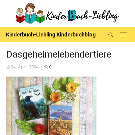
Skip
to
content
Kinderbuch-Liebling Kinderbuchblog
Dasgeheimelebendertiere
Posted
24. April 2024
0
on