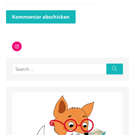
Instagram
Search
Search
for: