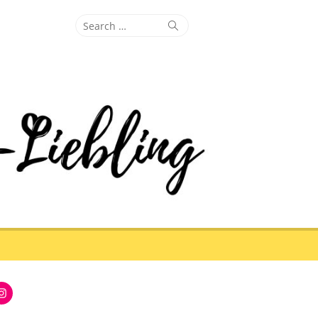
Search
Search
for:
Instagram