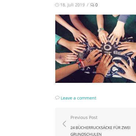
Posted
18. Juli 2019
0
on
Leave a comment
Beitragsnavigation
Previous Post
24 BÜCHERRUCKSÄCKE FÜR ZWEI
GRUNDSCHULEN