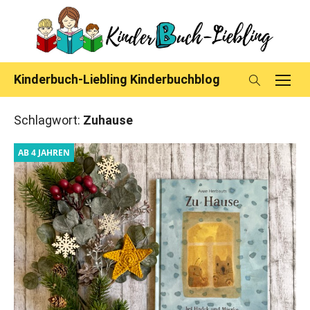
Skip
to
content
Kinderbuch-Liebling Kinderbuchblog
Schlagwort:
Zuhause
AB 4 JAHREN