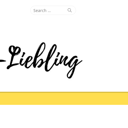
Search
Search
for: