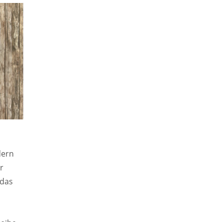
dern
r
 das