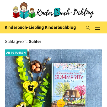
Skip
to
content
Kinderbuch-Liebling Kinderbuchblog
Schlagwort:
Schlei
AB 10 JAHREN