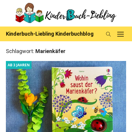
Skip
to
content
Kinderbuch-Liebling Kinderbuchblog
Schlagwort:
Marienkäfer
AB 3 JAHREN