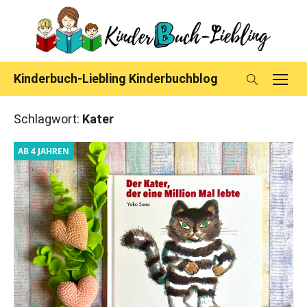
Skip
to
content
Kinderbuch-Liebling Kinderbuchblog
Schlagwort:
Kater
AB 4 JAHREN