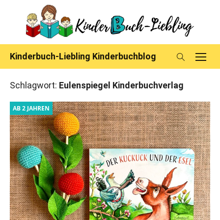
Skip
to
content
Kinderbuch-Liebling Kinderbuchblog
Schlagwort:
Eulenspiegel Kinderbuchverlag
AB 2 JAHREN