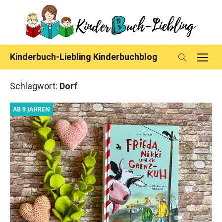
Skip
to
content
Kinderbuch-Liebling Kinderbuchblog
Schlagwort:
Dorf
AB 9 JAHREN