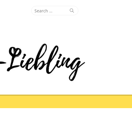
Search
Search
for: