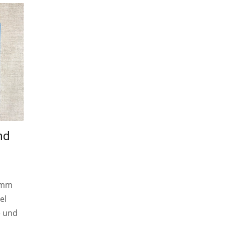
nd
imm
el
e und