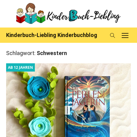
Skip
to
content
Kinderbuch-Liebling Kinderbuchblog
Schlagwort:
Schwestern
AB 12 JAHREN