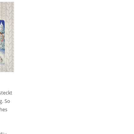
steckt
g. So
ches