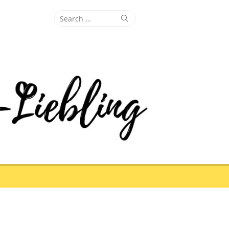
Search
Search
for: