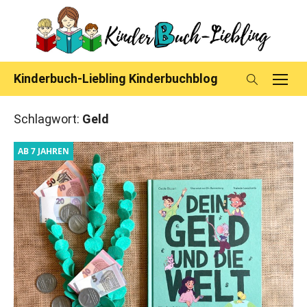
Skip
to
content
Kinderbuch-Liebling Kinderbuchblog
Schlagwort:
Geld
AB 7 JAHREN