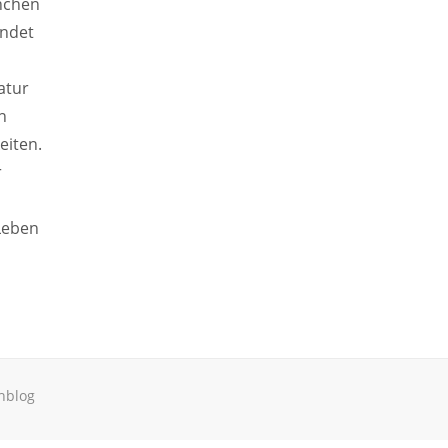
rnchen
indet
atur
n
eiten.
r
Leben
hblog