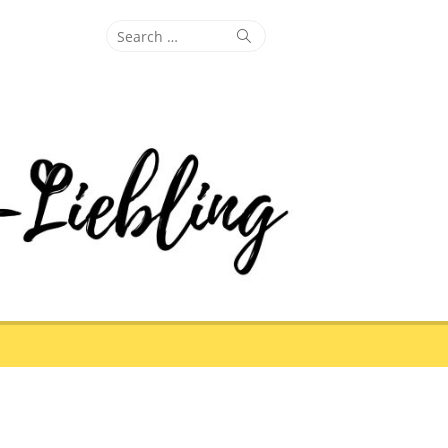
Search
Search
for: