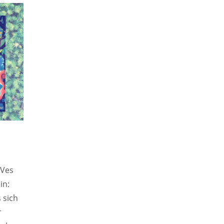
 Ves
in:
 sich
r