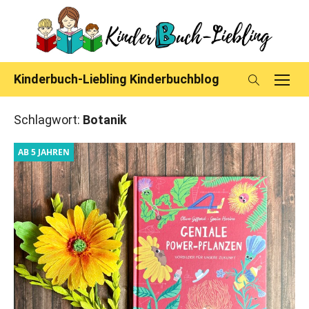
Skip
to
content
Kinderbuch-Liebling Kinderbuchblog
Schlagwort:
Botanik
AB 5 JAHREN