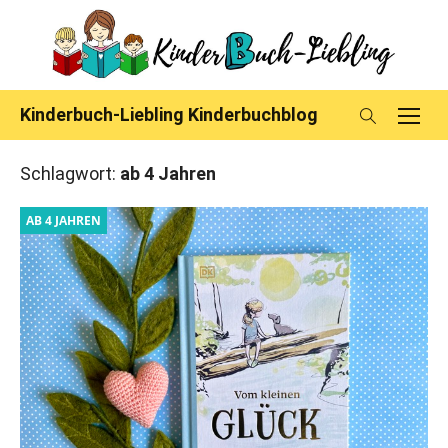
Skip
to
content
Kinderbuch-Liebling Kinderbuchblog
Schlagwort:
ab 4 Jahren
AB 4 JAHREN