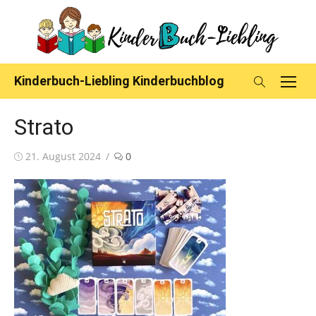
Skip
to
content
Kinderbuch-Liebling Kinderbuchblog
Strato
Posted
21. August 2024
0
on