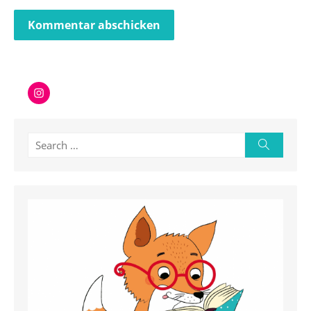
Instagram
Search
Search
for: