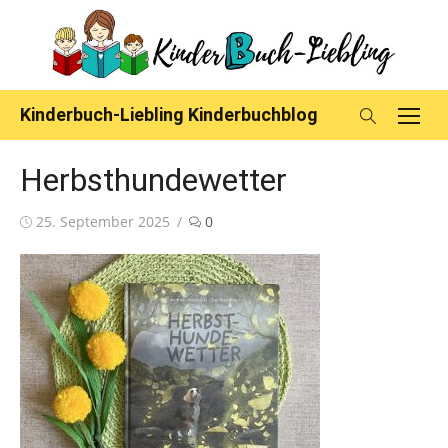
Skip
to
content
Kinderbuch-Liebling Kinderbuchblog
Herbsthundewetter
Posted
25. September 2025
0
on