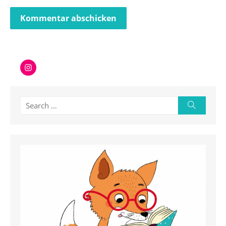
Instagram
Search
Search
for: